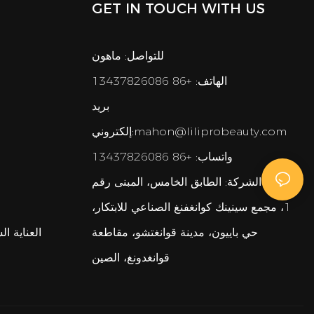
GET IN TOUCH WITH US
للتواصل: ماهون
الهاتف: +86 13437826086
بريد
mahon@liliprobeauty.com
إلكتروني:
واتساب: +86 13437826086
عنوان الشركة:
الطابق الخامس، المبنى رقم
1، مجمع سينينك كوانغفنغ الصناعي للابتكار،
حي باييون، مدينة قوانغتشو، مقاطعة
العناية ا
قوانغدونغ، الصين