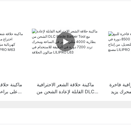
افية فاخرة
ماكينة حلاقة الشعر الاحترافية
ماكينة حلاق
بمحرك يزيد
القابلة لإعادة الشحن من DLC
على براءة
الدقيقة وذراع
Blade Barber Tool مع بطارية
خارجي، ما
إنتاج مصنع
4000 مللي أمبير في الساعة
مزودة برأس
L
ومحرك تردد 7200 دورة في
دقيقة ود
الدقيقة للاستخدام في صالون
63
الحلاقة LILIPRO L63