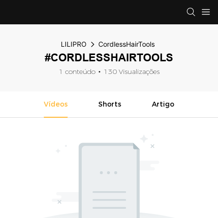
LILIPRO
CordlessHairTools
#CORDLESSHAIRTOOLS
1 conteúdo
130 Visualizações
Vídeos
Shorts
Artigo