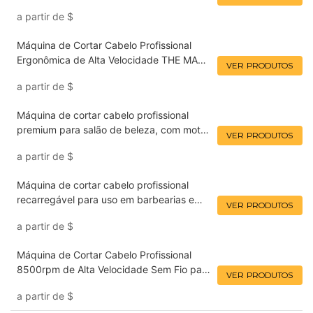
LILIPRO L60 para Homens, Recarregável,
a partir de
$
para Barbeiros - Venda por Atacado
Máquina de Cortar Cabelo Profissional
Ergonômica de Alta Velocidade THE MANE
VER PRODUTOS
MARSHAL LILIPRO L60 para Barbeiros
a partir de
$
(Atacado)
Máquina de cortar cabelo profissional
premium para salão de beleza, com motor
VER PRODUTOS
de 8500 RPM e alavanca de ajuste de
a partir de
$
altura, fabricada pela fábrica LILIPRO
L60.
Máquina de cortar cabelo profissional
recarregável para uso em barbearias e
VER PRODUTOS
salões de beleza com lâmina de fácil
a partir de
$
remoção e visor LCD LILIPRO M15
Máquina de Cortar Cabelo Profissional
8500rpm de Alta Velocidade Sem Fio para
VER PRODUTOS
Barbearias Masculinas - LILIPRO L60
a partir de
$