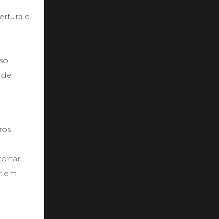
ertura e
sso
 de
ros
ortar
r em