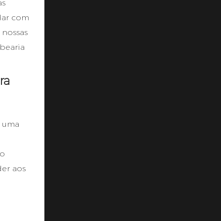
as
idar com
 nossas
bearia
ra
m uma
Do
er aos