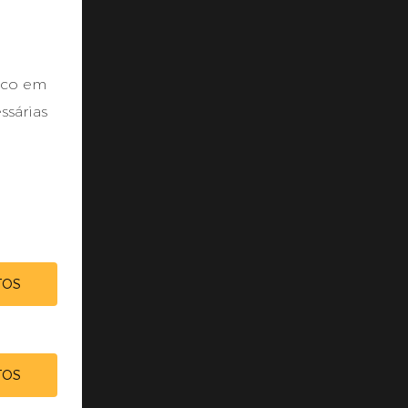
oco em
ssárias
TOS
TOS