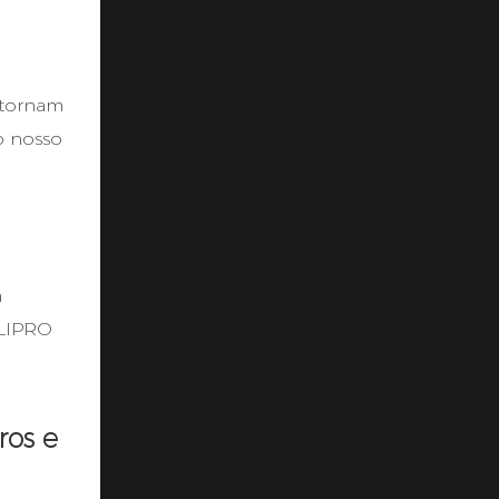
 tornam
o nosso
a
ILIPRO
ros e