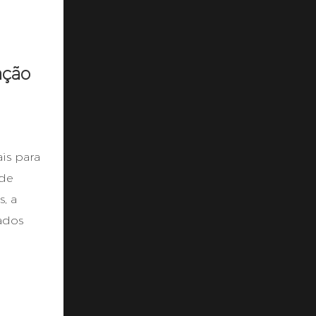
ação
is para
 de
, a
ados