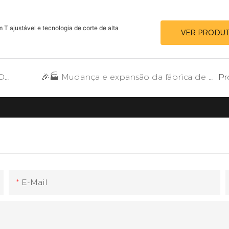
T ajustável e tecnologia de corte de alta
VER PRODU
LILIPRO THE TOP 4 BEST FOIL SHAVERS FOR BARBERS IN 2026
🎉🏭 Mudança e expansão da fábrica de máquinas de cortar cabelo profissionais LILIPRO: um novo capítulo de crescimento e excelência.
Pr
E-Mail