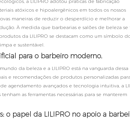
ológicos, a LILIPRO adotou práticas de fabricação
teriais atóxicos e hipoalergênicos em todos os nossos
vas maneiras de reduzir o desperdício e melhorar a
odução. À medida que barbearias e salões de beleza se
s produtos da LILIPRO se destacam como um símbolo d
mpa e sustentável.
ificial para o barbeiro moderno.
o o mundo da beleza e a LILIPRO está na vanguarda dessa
rtuais e recomendações de produtos personalizadas par
 de agendamento avançados e tecnologia intuitiva, a L
s tenham as ferramentas necessárias para se manterem
 o papel da LILIPRO no apoio a barbei