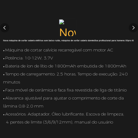
Nova máquina de cortar cabelo elétrica com baixo ruído, máquina de cortar cabelo doméstica profissional para homens lilipro l6
Máquina de cortar calvície recarregável com motor AC
●
Potência: 10-12W, 3,7V
●
Bateria de íon de lítio de 1800mAh embutida de 1800mAh
●
Tempo de carregamento: 2,5 horas, Tempo de execução: 240
●
minutos
Faca móvel de cerâmica e faca fixa revestida de liga de titânio
●
Alavanca ajustável para ajustar o comprimento de corte da
●
lâmina 0,8-2,0 mm
Acessórios: Adaptador, Óleo lubrificante, Escova de limpeza,
●
4 pentes de limite (3/6/9/12mm), manual do usuário