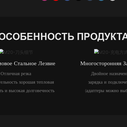
ОСОБЕННОСТЬ ПРОДУКТ
овое Стальное Лезвие
Многосторонняя З
Отличная резка
Двойное назначен
ельность хорошая тепловая
зарядка и подключ
ть и высокая долговечность
(адаптеры можно выб