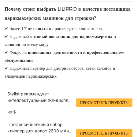
Почему стоит выбрать LILIPRO в качестве поставщика
парикмахерских машинок для стрижки?
✔ Более
17 лет опыта
в производстве клипсаторов
✔ Надежный
оптовый поставщик для парикмахерских и
салонов
по всему миру
✔ Фокус на
инновациях, долговечности и профессиональном
обслуживании
✔ Надежный партнер для дистрибьюторов, сетей салонов и
владельцев парикмахерских
Stylist рекомендует
интеллектуальный ЖК-дисплей
ПРОСМОТРЕТЬ ПРОДУКТЫ
экран в режиме реального
из
$
времени и регулировка
скорости профессиональная
Профессиональный набор
крема для волос Lilipro l50
клиппер для волос 2600 мАч
ПРОСМОТРЕТЬ ПРОДУКТЫ