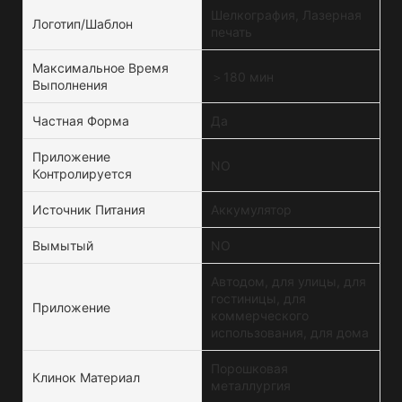
Шелкография, Лазерная
Логотип/шаблон
печать
Максимальное Время
＞180 мин
Выполнения
Частная Форма
Да
Приложение
NO
Контролируется
Источник Питания
Аккумулятор
Вымытый
NO
Автодом, для улицы, для
гостиницы, для
Приложение
коммерческого
использования, для дома
Порошковая
Клинок Материал
металлургия