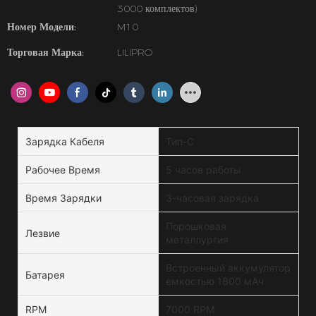
3000 комплектов)
Номер Модели:
M10
Торговая Марка:
LILIPRO
Зарядка Кабеля
Тип-C
Рабочее Время
5 часов работы
Время Зарядки
3-часовая зарядка
Порошковая
Лезвие
металлургия
Встроенный аккумулятор
Батарея
емкостью 1800 мАч
RPM
7000 RPM