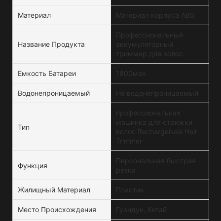
Материал
Материал корпуса ABS
Профессиональный
Название Продукта
аккумуляторный
триммер для волос
Емкость Батареи
1800мах
Водонепроницаемый
Не водонепроницаемый
профессиональная
машинка для стрижки
Тип
волос Rechargebale Hair
Trimmer
Персональная быстрая
Функция
резка
Жилищный Материал
Пластик
Место Происхождения
Гуандун, Китай