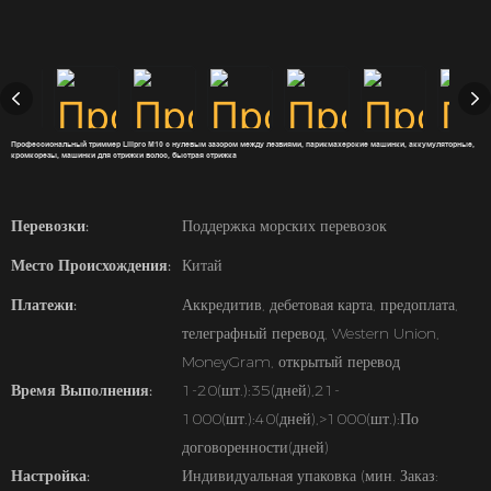
Профессиональный триммер Lilipro M10 с нулевым зазором между лезвиями, парикмахерские машинки, аккумуляторные,
кромкорезы, машинки для стрижки волос, быстрая стрижка
Перевозки:
Поддержка морских перевозок
Место Происхождения:
Китай
Платежи:
Аккредитив, дебетовая карта, предоплата,
телеграфный перевод, Western Union,
MoneyGram, открытый перевод
Время Выполнения:
1-20(шт.):35(дней),21-
1000(шт.):40(дней),>1000(шт.):По
договоренности(дней)
Настройка:
Индивидуальная упаковка (мин. Заказ: