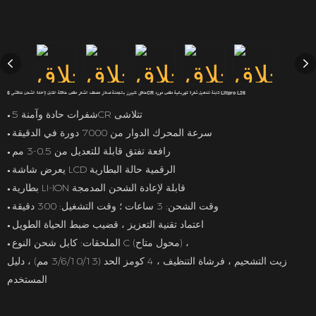
حلاق كليبرز بالجملة صغار مصفف الشعر مقص حلاقة القابل لإعادة الشحن تتلاشى 5CR قابلة للتعديل شفرة كهربائية مقص مورد Lilipro L26
شفرات حادة وآمنة 5CR تتلاشى
●
سرعة المحرك الدوار من 7000 دورة في الدقيقة
●
رافعة تفتق قابلة للتعديل من 0.5-3 مم
●
يعرض شاشة LCD الرقمية حالة البطارية
●
بطارية LI-ION قابلة لإعادة الشحن المدمجة
●
وقت الشحن: 3 ساعات ؛ وقت التشغيل: 300 دقيقة
●
اعتماد تقنية التعزيز ، قضيب ضبط الحياة الطويل
●
الملحقات: كابل شحن النوع C (محول متاح) ،
●
زيت التشحيم ، فرشاة التنظيف ، 4 كومز الحد (3/6/10/13 مم) ، دليل
المستخدم