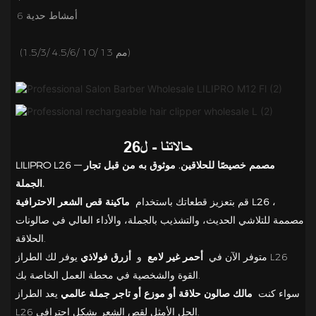
حالاتنا - ل26
LILIPRO L26 — مصمم خصيصًا للحلاقين. موثوق به من قبل تجار
الجملة.
،
ماكينة قص الشعر الاحترافية L26
قم بتعزيز قطعاتك باستخدام
مصممة للتلاشي الحديث، والتشذيب بالجملة، والأداء العالي في صالونات
الحلاقة.
متوفر الآن في
أحمر غير لامع
و
أزرق فولاذي
يوفر لك الطراز L26
القوة والشخصية في محطة العمل الخاصة بك.
سواء كنت
مالك صالون حلاقة أو موزع أو تاجر جملة عالمي
يعد الطراز
L26 الحل الأمثل لقص الشعر بشكل احترافي.