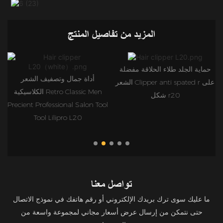
المزيد من تفاصيل المنتج
حماية الجلد طلاء الحلاقة مفضلة
أداة جمال وتصفيف الشعر
الشعر Clipper anti spated r على
الكلاسيكية Retro Classic Men
شكل r20
Precient Professional Salon Tool
Tool Lilipro L20
تواصل معنا
ما عليك سوى ترك بريدك الإلكتروني أو رقم هاتفك في نموذج الاتصال
حتى نتمكن من إرسال عرض أسعار مجاني لمجموعة واسعة من