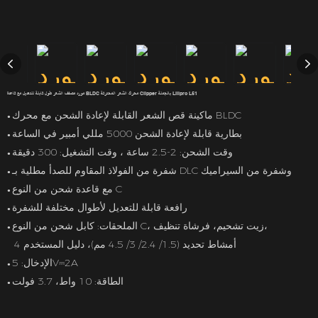
مورد مصفف الشعر طول قابلة للتعديل مع قاعدة BLDC محرك الشعر المحترفة Clipper بالجملة Lilipro L51
ماكينة قص الشعر القابلة لإعادة الشحن مع محرك BLDC
●
بطارية قابلة لإعادة الشحن 5000 مللي أمبير في الساعة
●
وقت الشحن: 2-2.5 ساعة ، وقت التشغيل: 300 دقيقة
●
شفرة من الفولاذ المقاوم للصدأ مطلية بـ DLC وشفرة من السيراميك
●
مع قاعدة شحن من النوع C
●
رافعة قابلة للتعديل لأطوال مختلفة للشفرة
●
الملحقات: كابل شحن من النوع C، زيت تشحيم، فرشاة تنظيف،
●
4 أمشاط تحديد (1.5/ 2.4/ 3/ 4.5 مم)، دليل المستخدم
الإدخال: 5V⎓2A
●
الطاقة: 10 واط، 3.7 فولت
●