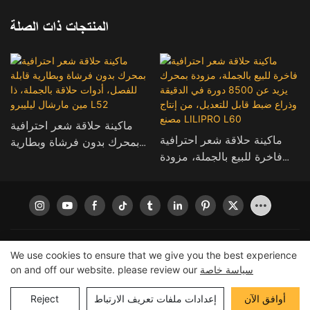
المنتجات ذات الصلة
ماكينة حلاقة شعر احترافية
ماكينة حلاقة شعر احترافية
بمحرك بدون فرشاة وبطارية
فاخرة للبيع بالجملة، مزودة
قابلة للفصل، أدوات حلاقة
بمحرك يزيد عن 8500 دورة
بالجملة، ذا مين مارشال
في الدقيقة وذراع ضبط قابل
ليليبرو L52
للتعديل، من إنتاج مصنع
LILIPRO L60
We use cookies to ensure that we give you the best experience
جميع الحقوق محفوظة © 2026 لشركة ليليبرو
|
خريطة الموقع
|
سياسة
سياسة خاصة
on and off our website. please review our
الخصوصية
أوافق الآن
إعدادات ملفات تعريف الارتباط
Reject