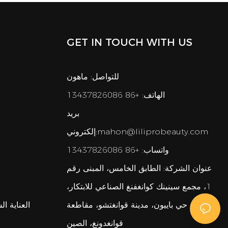
GET IN TOUCH WITH US
للتواصل: ماهون
الهاتف: +86 13437826086
بريد
mahon@liliprobeauty.com
إلكتروني:
واتساب: +86 13437826086
عنوان الشركة:
الطابق الخامس، المبنى رقم
1، مجمع سينينك كوانغفنغ الصناعي للابتكار،
حي باييون، مدينة قوانغتشو، مقاطعة
العناية ا
قوانغدونغ، الصين