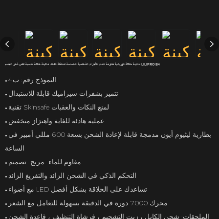
ماكينة حلاقة كهربائية مقاومة للماء للأجزاء الشخصية الحساسة لمنطقة الفخذ، ماكينة حلاقة مناسبة لقص شعر الجسم LILIPRO B4
النموذج رقم: ب4
●
تتميز بشفرات سيراميك قابلة للاستبدال
●
تقنية Skinsafe لمنع النكات والعقبات
●
عملية هادئة للغاية واهتزاز منخفض
●
بطارية ليثيوم أيون مدمجة قابلة لإعادة الشحن بسعة 600 مللي أمبير في
●
الساعة
مقاوم للماء مريح تصميم
●
التحكم الذكي في الشحن الزائد والتفريغ الزائد
●
مع أضواء LED تساعدك على الحلاقة بشكل أفضل
●
محرك 7000 دورة في الدقيقة بسهولة للتعامل مع الشعر
●
الملحقات: شحن الكابل ، زيت التشحيم ، فرشاة التنظيف ، قاعدة الشحن
●