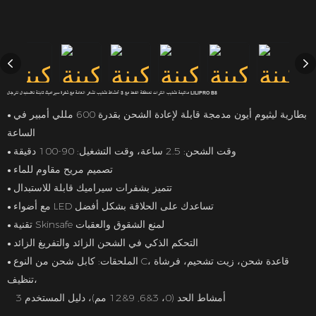
ماكينة تشذيب الكرات لمنطقة الفخذ مع 3 أمشاط تشذيب لشعر العانة مع شفرة سيراميك قابلة للاستبدال للرجال LILIPRO B8
بطارية ليثيوم أيون مدمجة قابلة لإعادة الشحن بقدرة 600 مللي أمبير في
●
الساعة
وقت الشحن: 2.5 ساعة، وقت التشغيل: 90-100 دقيقة
●
تصميم مريح مقاوم للماء
●
تتميز بشفرات سيراميك قابلة للاستبدال
●
مع أضواء LED تساعدك على الحلاقة بشكل أفضل
●
تقنية Skinsafe لمنع الشقوق والعقبات
●
التحكم الذكي في الشحن الزائد والتفريغ الزائد
●
الملحقات: كابل شحن من النوع C، قاعدة شحن، زيت تشحيم، فرشاة
●
تنظيف،
3 أمشاط الحد (0، 3&6, 9&12 مم)، دليل المستخدم