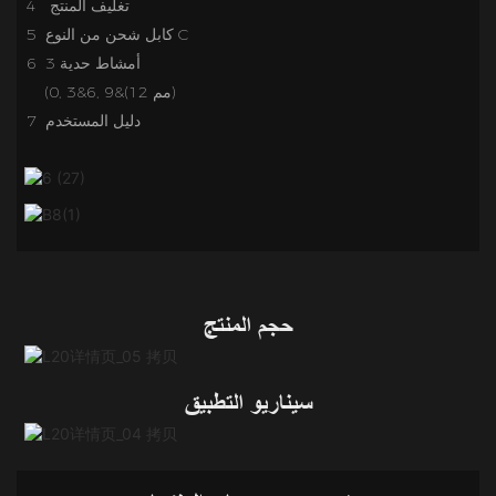
تغليف المنتج
4
5 كابل شحن من النوع C
6 3 أمشاط حدية
(0, 3&6, 9&(12 مم)
7 دليل المستخدم
حجم المنتج
سيناريو التطبيق