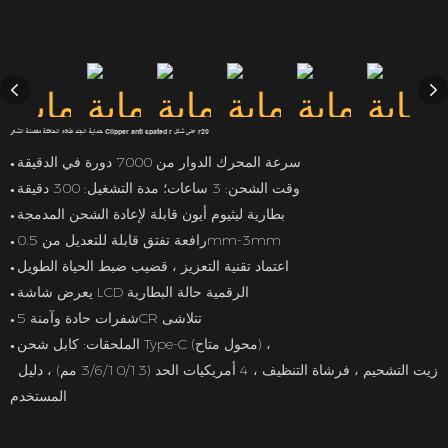
حماية الجلد طلاء الحلاقة مفضلة الشعر Clipper anti spated r على شكل r20
سرعة المحرك الدوار من 7000 دورة في الدقيقة
●
وقت الشحن: 3 ساعات؛ مدة التشغيل: 300 دقيقة
●
بطارية ليثيوم أيون قابلة لإعادة الشحن المدمجة
●
رافعة تفتق قابلة للتعديل من 0.5mm-3mm
●
اعتماد تقنية التعزيز ، قضيب ضبط الحياة الطويل
●
يعرض شاشة LCD الرقمية حالة البطارية
●
شفرات حادة وآمنة 5CR تتلاشى
●
الملحقات: كابل شحن Type-C (محول متاح) ،
●
زيت التشحيم ، فرشاة التنظيف ، 4 أمريكيات الحد (3/6/10/13 مم) ، دليل
المستخدم