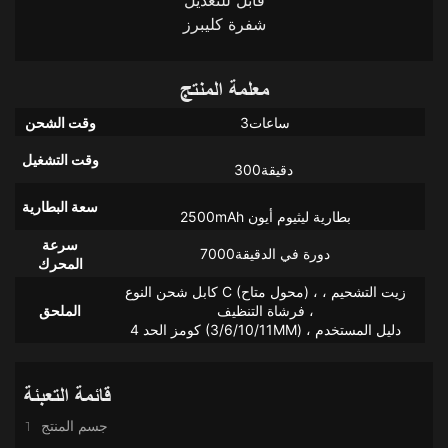
قابل للتعديل
شفرة كليبرز
معلمة المنتج
ساعات3
وقت الشحن
وقت التشغيل
سعة البطارية
سرعة
دورة في الدقيقة7000
المحرك
كابل شحن النوع C (محول متاح) ، زيت التشحيم ،
فرشاة التنظيف ،
الملحق
4 كومز الحد (3/6/10/11MM) ، دليل المستخدم
قائمة التعبئة
1 جسم المنتج