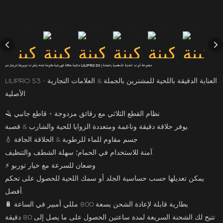
ماكينة حلاقة كهربائية مقاومة للماء بشفرات مزدوجة للرجال من LILIPRO S3 | مجموعة أدوات العناية الشخصية بالجملة
LILIPRO S3 - العناية الدقيقة باللحية للمشترين بالجملة & العلامات التجارية
الأصلية
نظام القطع الثلاثي مع رقائق مزدوجة + قاطع جانبي
🪒
يوفر حلاقة دقيقة وناعمة ومتعددة الزوايا للحية والشارب & قصبة.
جسم مقاوم للماء للرطوبة & الحلاقة الجافة
💧
سهلة الشطف والتنظيف.
آمنة للاستخدام في الحمام؛
وضعان للسرعة مع خيار توربو
⚡
يمكن تعديلها حسب حساسية الجلد أو سمك اللحية للحصول على تحكم
أفضل.
بطارية قابلة لإعادة الشحن بسعة 800 مللي أمبير في الساعة
🔋
تتيح لك الشحنة السريعة لمدة ساعتين الحصول على ما يصل إلى 80 دقيقة