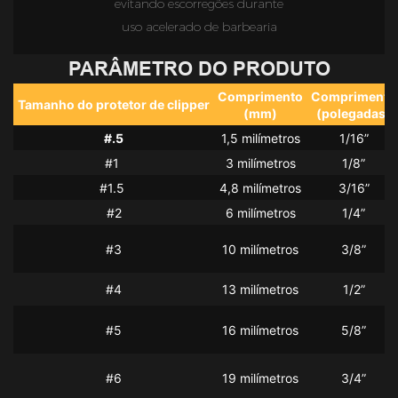
evitando escorregões durante
uso acelerado de barbearia
PARÂMETRO DO PRODUTO
Comprimento
Comprimento
Tamanho do protetor de clipper
(mm)
(polegadas)
#.5
1,5 milímetros
1/16”
#1 
3 milímetros
1/8”
#1.5 
4,8 milímetros
3/16”
#2
6 milímetros
1/4”
#3
10 milímetros
3/8”
#4
13 milímetros
1/2”
#5
16 milímetros
5/8”
#6
19 milímetros
3/4”