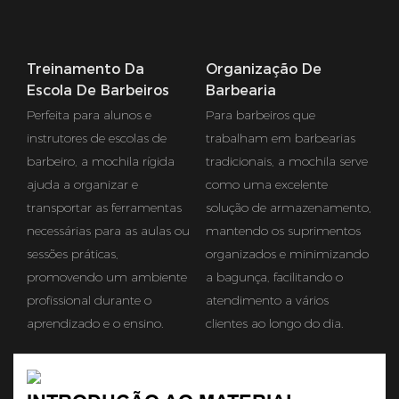
Treinamento Da
Organização De
Escola De Barbeiros
Barbearia
Perfeita para alunos e
Para barbeiros que
instrutores de escolas de
trabalham em barbearias
barbeiro, a mochila rígida
tradicionais, a mochila serve
ajuda a organizar e
como uma excelente
transportar as ferramentas
solução de armazenamento,
necessárias para as aulas ou
mantendo os suprimentos
sessões práticas,
organizados e minimizando
promovendo um ambiente
a bagunça, facilitando o
profissional durante o
atendimento a vários
aprendizado e o ensino.
clientes ao longo do dia.