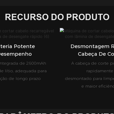
RECURSO DO PRODUTO
teria Potente
Desmontagem R
Desempenho
Cabeça De Co
 integrada de 2600mAh
A cabeça de corte p
de lítio, adequada para
rapidamente
ção de longo prazo
desmontado para limpe
e maior eficiên