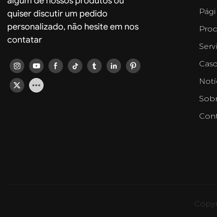
algum de nossos produtos ou
Pági
quiser discutir um pedido
personalizado, não hesite em nos
Prod
contatar
Serv
Caso
Notí
Sobr
Cont
Copyr