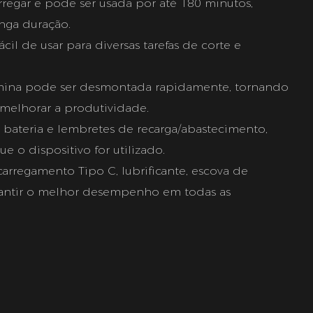
rregar e pode ser usada por até 180 minutos,
onga duração.
cil de usar para diversas tarefas de corte e
mina pode ser desmontada rapidamente, tornando
e melhorar a produtividade.
 bateria e lembretes de recarga/abastecimento,
e o dispositivo for utilizado.
carregamento Tipo C, lubrificante, escova de
rantir o melhor desempenho em todas as