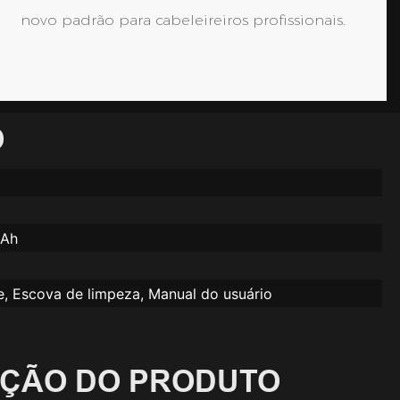
novo padrão para cabeleireiros profissionais.
O
mAh
e, Escova de limpeza, Manual do usuário
IÇÃO DO PRODUTO