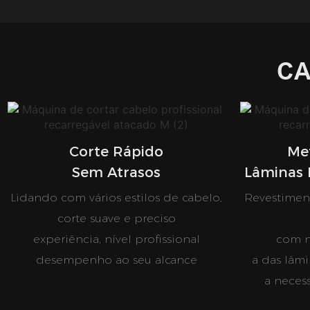
CA
Corte Rápido
Me
Sem Atrasos
Lâminas 
Lidando com vários estilos de cabelo,
Revestiment
corte suave e preciso
experiência, nível profissional
com ni
desempenho ao seu alcance
a das lâm
a neces