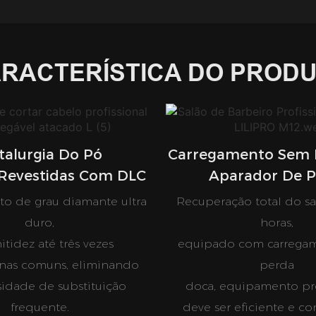
RACTERÍSTICA DO PROD
talurgia Do Pó
Carregamento Sem F
Revestidas Com DLC
Aparador De P
o de grau diamante ultra
Recuperação total do s
duro,
horas,
tidez até três vezes
equipado com carregam
inas comuns, eliminando
perda
sidade de substituição
doca, equipamento pro
frequente.
deve ser eficiente e c