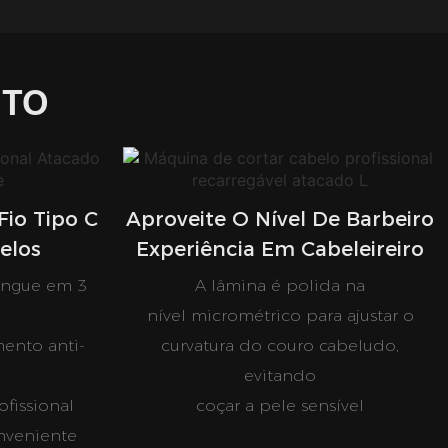
UTO
io Tipo C
Aproveite O Nível De Barbeiro
elos
Experiência Em Cabeleireiro
angue em 3
A lâmina é polida na
nível micrométrico para ajustar o
ento anti-
curvatura do couro cabeludo,
evitando
fissional
coçar a pele sensível
onveniente