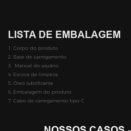
LISTA DE EMBALAGEM
1. Corpo do produto
2.
Base de carregamento
3. 
Manual do usuário
4. Escova de limpeza
5.
Óleo lubrificante
6. Embalagem do produto
7.
Cabo de carregamento tipo C
NOSSOS CASOS -