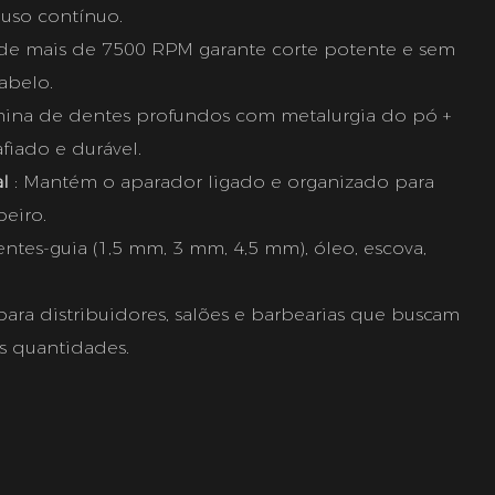
 uso contínuo.
 de mais de 7500 RPM garante corte potente e sem
abelo.
mina de dentes profundos com metalurgia do pó +
iado e durável.
al
: Mantém o aparador ligado e organizado para
beiro.
pentes-guia (1,5 mm, 3 mm, 4,5 mm), óleo, escova,
 para distribuidores, salões e barbearias que buscam
s quantidades.