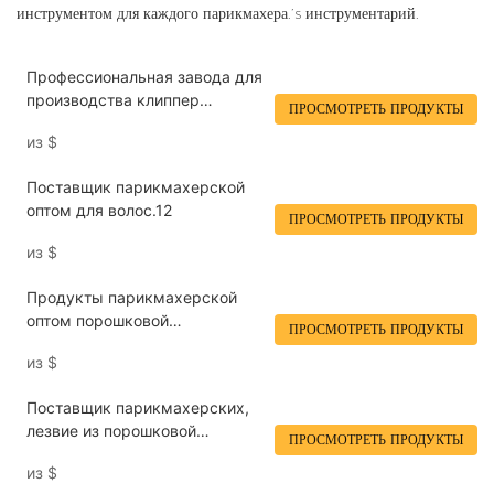
инструментом для каждого парикмахера.’s инструментарий.
Профессиональная завода для
производства клиппер
ПРОСМОТРЕТЬ ПРОДУКТЫ
-образования прямая продажа
из
$
беспроводная зарядка
парикмахерская трима12
Поставщик парикмахерской
оптом для волос.12
ПРОСМОТРЕТЬ ПРОДУКТЫ
из
$
Продукты парикмахерской
оптом порошковой
ПРОСМОТРЕТЬ ПРОДУКТЫ
металлургический лезвие
из
$
беспроводное зарядное
зарядное пламя для стиля
Поставщик парикмахерских,
пламени красные волосы
лезвие из порошковой
триммер Lilipro m12
ПРОСМОТРЕТЬ ПРОДУКТЫ
металлургии, беспроводная
из
$
зарядная база, мужская