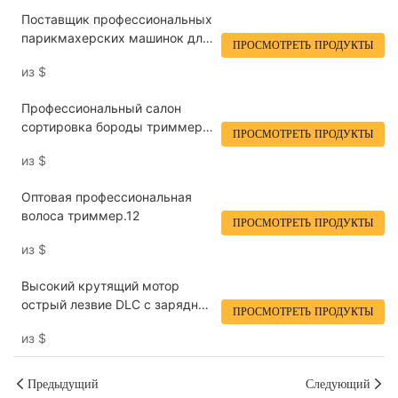
машинка для стрижки волос
Поставщик профессиональных
LILIPRO M12
парикмахерских машинок для
ПРОСМОТРЕТЬ ПРОДУКТЫ
стрижки волос, лезвия из
из
$
порошковой металлургии,
аккумуляторная машинка для
Профессиональный салон
стрижки волос LILIPRO M12
сортировка бороды триммер
ПРОСМОТРЕТЬ ПРОДУКТЫ
оптом с нулевой зазором
из
$
металлургия лезвия
беспроводная
Оптовая профессиональная
производительность.12
волоса триммер.12
ПРОСМОТРЕТЬ ПРОДУКТЫ
из
$
Высокий крутящий мотор
острый лезвие DLC с зарядной
ПРОСМОТРЕТЬ ПРОДУКТЫ
базой профессиональной
из
$
волосы Оптовой продавец
Lilipro m Lilipro m12
Предыдущий
Следующий