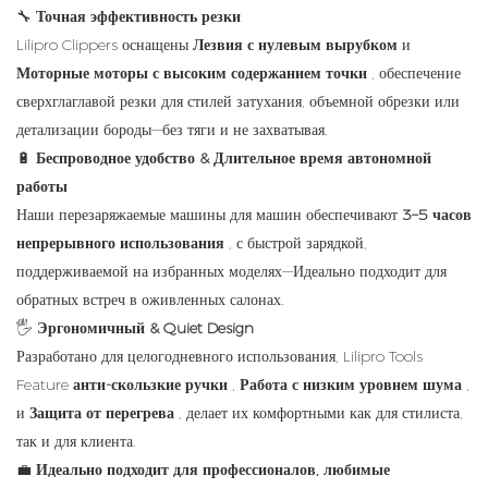
🔧
Точная эффективность резки
Lilipro Clippers оснащены
Лезвия с нулевым вырубком
и
Моторные моторы с высоким содержанием точки
, обеспечение
сверхглаглавой резки для стилей затухания, объемной обрезки или
детализации бороды—без тяги и не захватывая.
🔋
Беспроводное удобство & Длительное время автономной
работы
Наши перезаряжаемые машины для машин обеспечивают
3–5 часов
непрерывного использования
, с быстрой зарядкой,
поддерживаемой на избранных моделях—Идеально подходит для
обратных встреч в оживленных салонах.
🖐️
Эргономичный & Quiet Design
Разработано для целогодневного использования, Lilipro Tools
Feature
анти-скользкие ручки
,
Работа с низким уровнем шума
,
и
Защита от перегрева
, делает их комфортными как для стилиста,
так и для клиента.
💼
Идеально подходит для профессионалов, любимые