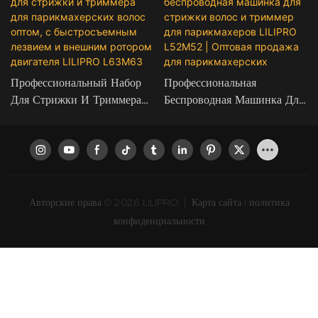
Профессиональный Набор
Профессиональная
Для Стрижки И Триммера
Беспроводная Машинка Для
Для Парикмахерских Волос
Стрижки Волос И Триммер
Оптом, С Быстросъемным
Для Парикмахеров LILIPRO
Лезвием И Внешним
L52M52 | Оптовая Продажа
Ротором Двигателя LILIPRO
Для Парикмахерских
L63M63
Авторские права © 2026 LILIPRO
|
Карта сайта
|
политика
конфиденциальности