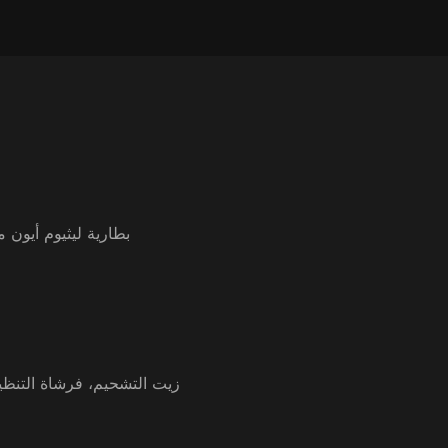
● بطارية ليثيوم أيون مدمجة قا