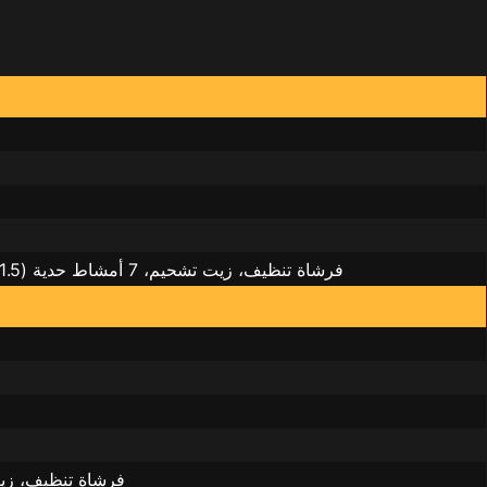
كابل شحن من النوع C، فرشاة تنظيف، زيت تشحيم، 7 أمشاط حدية (1.5/ 3/ 4.5/ 6/ 9/ 13/16 مم)، مفك براغي، دليل المستخدم
كابل شحن من النوع C، فرش