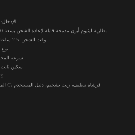
● الإدخال: 5 فولت ⎓1000 مللي أمبير
● بطارية ليثيوم أيون مدمجة قابلة لإعادة الشحن بسعة 1500 مللي أمبير في الساعة
● وقت الشحن: 2.5 ساعة، وقت التشغيل: 200 دقيقة
● نوع
● سرعة المحرك: 6500 دورة ف
● سكين ثابت
● الجسم 
● الملحقات: كابل شحن من النوع C، فرشاة تنظيف، زيت تشحيم، دليل المستخدم