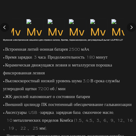
Мужские электрические машинки для стрижки салона, бритва, парикмахерская, регулируемый рычаг LILIPRO L27
Встроенная литий-ионная батарея 2500 мАч.
●
Время зарядки: 3 часа; Продолжительность: 180 минут
●
Керамическая движущаяся лезвия и металлургия порошка
●
фиксированная лезвия
Высокоскоростный низкий уровень шума 3,0 В срока службы
●
углеродной щетки 7200 об / мин
ЖК-дисплей напоминает о состоянии батареи
●
Внешний цилиндр ПК постепенный обесцвечивание гальванизации
●
Аксессуары: USB -зарядка, зарядная база, смазочное масло,
●
10 металлических пределов Комбса (1,5、4,5、3、6、9、12、16
、 19 、 22 、 25 мм),