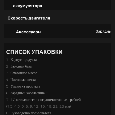
аккумулятора
Скорость двигателя
Зарядный к
Аксессуары
СПИСОК УПАКОВКИ
1 Корпус продукта
2 Зарядная база
3 Смазочное масло
4 Чистящая щетка
5
Упаковка продукта
6 Зарядный кабель типа C
7 10 металлических ограничительных гребней
(1,5, 4,5, 3, 6, 9, 12, 16, 19, 22, 25 мм)
8 Руководство пользователя