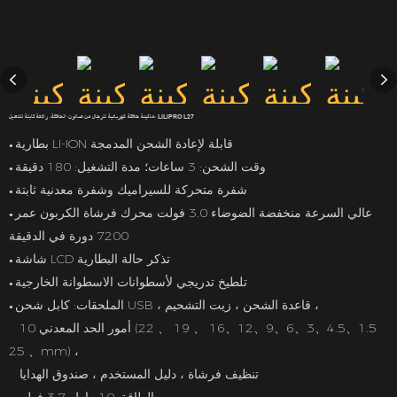
ماكينة حلاقة كهربائية للرجال من صالون الحلاقة، رافعة قابلة للتعديل، LILIPRO L27
بطارية LI-ION قابلة لإعادة الشحن المدمجة
●
وقت الشحن: 3 ساعات؛ مدة التشغيل: 180 دقيقة
●
شفرة متحركة للسيراميك وشفرة معدنية ثابتة
●
عالي السرعة منخفضة الضوضاء 3.0 فولت محرك فرشاة الكربون عمر
●
7200 دورة في الدقيقة
شاشة LCD تذكر حالة البطارية
●
تلطيخ تدريجي لأسطوانات الاسطوانة الخارجية
●
الملحقات: كابل شحن USB ، قاعدة الشحن ، زيت التشحيم ،
●
10 أمور الحد المعدني (1.5、4.5、3、6、9、12、16 、 19 、 22
、 25mm) ،
تنظيف فرشاة ، دليل المستخدم ، صندوق الهدايا