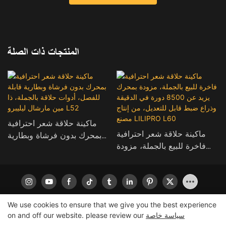
المنتجات ذات الصلة
ماكينة حلاقة شعر احترافية
ماكينة حلاقة شعر احترافية
بمحرك بدون فرشاة وبطارية
فاخرة للبيع بالجملة، مزودة
قابلة للفصل، أدوات حلاقة
بمحرك يزيد عن 8500 دورة
بالجملة، ذا مين مارشال
في الدقيقة وذراع ضبط قابل
ليليبرو L52
للتعديل، من إنتاج مصنع
LILIPRO L60
We use cookies to ensure that we give you the best experience
سياسة خاصة
on and off our website. please review our
جميع الحقوق محفوظة © 2026 لشركة ليليبرو
|
خريطة الموقع
|
سياسة