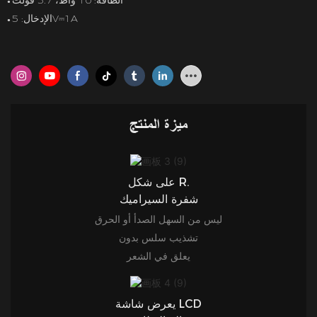
الطاقة: 10 واط، 3.7 فولت
●
الإدخال: 5V⎓1A
●
ميزة المنتج
على شكل R.
شفرة السيراميك
ليس من السهل الصدأ أو الحرق
تشذيب سلس بدون
يعلق في الشعر
يعرض شاشة LCD