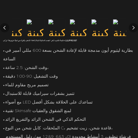
ماكينة تشذيب شعر الجسم لاسلكية قابلة لإعادة الشحن بشفرة سيراميك مزدوجة الرأس LILIPRO B7
بطارية ليثيوم أيون مدمجة قابلة لإعادة الشحن بسعة 600 مللي أمبير في
●
الساعة
وقت الشحن: 2.5 ساعة،
●
وقت التشغيل: 90-100 دقيقة
●
تصميم مريح مقاوم للماء
●
تتميز بشفرات سيراميك قابلة للاستبدال
●
مع أضواء LED تساعدك على الحلاقة بشكل أفضل
●
تقنية Skinsafe لمنع الشقوق والعقبات
●
التحكم الذكي في الشحن الزائد والتفريغ الزائد
●
الملحقات: كابل شحن من النوع C، قاعدة شحن، زيت تشحيم،
●
فرشاة تنظيف، 3 أمشاط محدودة (0، 3&6, 9&12 مم)، دليل المستخدم