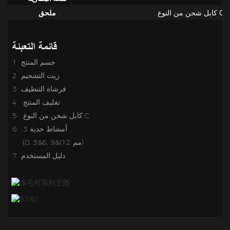
ملحق
قائمة التعبئة
1 جسم المنتج
2 زيت التشحيم
3 فرشاة التنظيف
تغليف المنتج
4
كابل شحن من النوع C
5
6 3 أمشاط حدية
(0, 3&6, 9&(12 مم)
7 دليل المستخدم