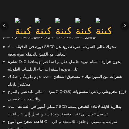
ماكينة حلاقة شعر احترافية مزودة بنظام تبريد مدمج وشفرة ومحرك 8500 دورة في الدقيقة، ماكينة قص شعر بالجملة من LILIPRO L61
محرك عالي السرعة بسرعة تزيد عن 8500 دورة في الدقيقة
—
⚡
يتعامل مع القطع بالجملة بقوة ودقة
شفرة DLC بدون حرارة
- نظام تبريد حاصل على براءة اختراع يحافظ
على برودة الشفرات أثناء الجلسات الطويلة
شفرات من السيراميك + مسحوق المعادن
- حدة تدوم طويلاً، واحتكاك
منخفض للجلد
ذراع مخروطي رباعي المستويات (0.5–2.0 مم)
— مثالي للتلاشي والمزج
والتشذيب التفصيلي
بطارية قابلة لإعادة الشحن بسعة 2600 مللي أمبير في الساعة
- مدة
تشغيل تصل إلى 180 دقيقة، ومدة شحن تصل إلى 4 ساعات
— سريعة ومستقرة وجاهزة للاستخدام في
قاعدة شحن من النوع C