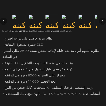
ماكينة قص الشعر الاحترافية LILIPRO L60 عالية السرعة لاسلكية 8500 دورة في الدقيقة، مورد صالونات الحلاقة للرجال
نظام تبريد حاصل على براءة اختراع
●
شفرة مسحوق المعادن DLC
●
بطارية ليثيوم أيون مدمجة قابلة لإعادة الشحن بسعة 2500 مللي أمبير
●
في الساعة
وقت الشحن: 4 ساعات؛ وقت التشغيل: 180 دقيقة
●
ذراع مخروطي قابل للتعديل من 0.5 مم إلى 3 مم
●
محرك عالي السرعة 8500 دورة في الدقيقة
●
الحد الأقصى 11000 دورة في الدقيقة
●
الملحقات: كابل شحن من النوع C، زيت التشحيم، فرشاة التنظيف،
●
6 أمشاط حدية (1.5/ 3/ 4.5/ 6/ 10/ 13 مم)، بالون نفخ، دليل المستخدم