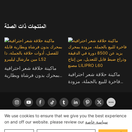
المنتجات ذات الصلة
ماكينة حلاقة شعر احترافية
ماكينة حلاقة شعر احترافية
بمحرك بدون فرشاة وبطارية
فاخرة للبيع بالجملة، مزودة
قابلة للفصل، أدوات حلاقة
بمحرك يزيد عن 8500 دورة
بالجملة، ذا مين مارشال
في الدقيقة وذراع ضبط قابل
ليليبرو L52
للتعديل، من إنتاج مصنع
LILIPRO L60
We use cookies to ensure that we give you the best experience
سياسة خاصة
on and off our website. please review our
جميع الحقوق محفوظة © 2026 لشركة ليليبرو
|
خريطة الموقع
|
سياسة
الخصوصية