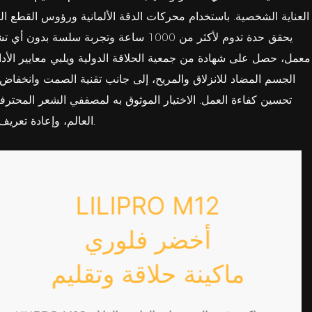
العناية الشخصية. باستخدام محركات الدقة الألمانية ورؤوس القطع ا
معمل، حصل على شهادة من جمعية الحلاقة الدولية ويلبي معايير الأد
الجسم المضاد للانزلاق والمريح، إلى جانب تقنية الصمت وانخف
العالم، وإعادة تعريف معايير أدوات العناية الاحترافية.
LILIPRO M12
أخضر فلوري
ماكينة حلاقة وتقليم