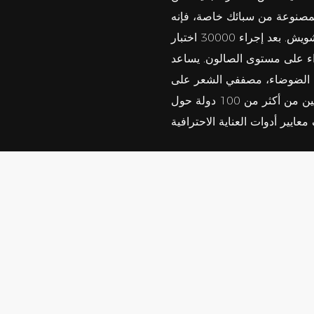
لمصنوعة من سبائك خاصة، فإنه
يحقق حدة تدوم لأكثر من 1000 ساعة وتجربة سلسة بدون أي تشويش. بعد إجراء 30000 اختبار
اء على مستوى الصالون. يساعد
اض الضوضاء، مصففي الشعر على
تحسين كفاءة العمل. الاختيار الموثوق به لمصففي الشعر المحترفين من أكثر من 100 دولة حول