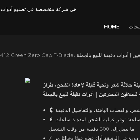
LILIPRO هي شركة متخصصة في تصنيع أدوات تشذيب الشعر وتوريد ماكينة قص الشعر منذ عام 2009.
تجات
HOME
LILIPRO M12 Green Zero، مناسبة للحلاقين المحترفين | أدوات دقيقة للبيع بالجملة
ة حلاقة شعر ولحية قابلة لإعادة الشحن، طراز LILIPRO M12 Green Zero Gap T-Blade،
للحلاقين المحترفين | أدوات دقيقة للبيع بالجملة
💈
– بطارية مدمجة بسعة 2000 مللي أمبير في الساعة؛ توفر عملية الشحن لمدة 3 ساعات
🔋
ما يصل إلى 300 دقيقة من وقت التشغيل.
يضمن المحرك الذي تبلغ سرعته 7500+ دورة في الدقيقة أداء قطع قويًا وخاليًا من
⚡