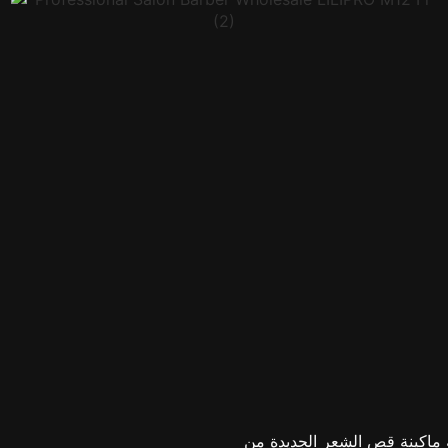
ر الجديدة من LILIPRO خصيصًا لمصففي الشعر واحتياجات