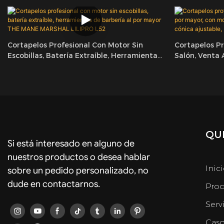
Cortapelos Profesional Con Motor Sin
Cortapelos P
Escobillas, Batería Extraíble, Herramientas
Salón, Venta 
De Barbería Al Por Mayor THE MANE
Más De 8500 
MARSHAL LILIPRO L52
Ajustable, LI
QUI
Si está interesado en alguno de
nuestros productos o desea hablar
Inic
sobre un pedido personalizado, no
dude en contactarnos.
Prod
Serv
Caso