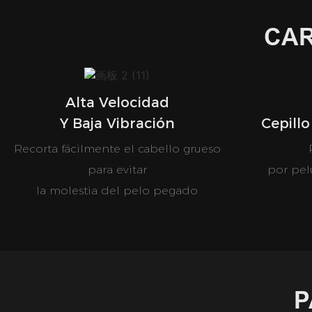
CAR
Alta Velocidad
Y Baja Vibración
Cepillo
Recorta fácilmente el cabello grueso
para evitar
por pel
la molestia del pelo pegado
P