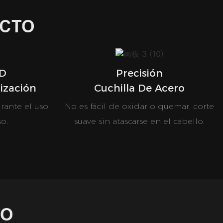
UCTO
CD
Precisión
lización
Cuchilla De Acero
rante el uso,
No es fácil de oxidar o quemar, corte
so.
suave sin atascarse en el cabello.
TO