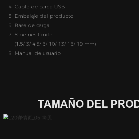
4 Cable de carga USB
5 Embalaje del producto
6 Base de carga
7 8 peines límite
(1,5/ 3/ 4,5/ 6/ 10/ 13/ 16/ 19 mm)
8 Manual de usuario
TAMAÑO DEL PRO