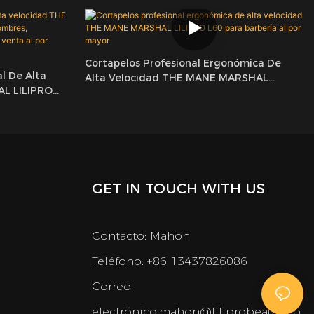
Cortapelos Profesional Ergonómica De
l De Alta
Alta Velocidad THE MANE MARSHAL
L LILIPRO
LILIPRO L60 Para Barbería Al Por Mayor
nta De
 Al Por Mayor
GET IN TOUCH WITH US
Contacto: Mahon
Teléfono: +86 13437826086
Correo
electrónico:
mahon@liliprobeauty.co