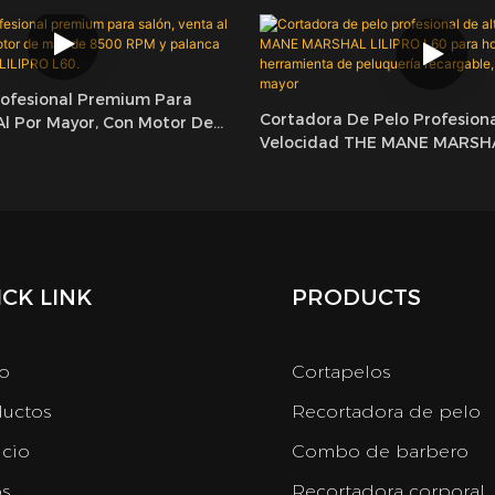
rofesional Premium Para
Cortadora De Pelo Profesiona
Al Por Mayor, Con Motor De
Velocidad THE MANE MARSHA
RPM Y Palanca Cónica
L60 Para Hombres, Herramie
LIPRO L60.
Peluquería Recargable, Venta
CK LINK
PRODUCTS
io
Cortapelos
uctos
Recortadora de pelo
icio
Combo de barbero
s
Recortadora corporal