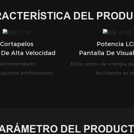
ACTERÍSTICA DEL PROD
Cortapelos
Potencia L
 De Alta Velocidad
Pantalla De Visua
Recomendado
Evite cortes de energía du
uqueros profesionales
facilitando su u
ARÁMETRO DEL PRODUC