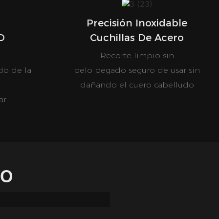
Precisión Inoxidable
D
Cuchillas De Acero
e
Recorte limpio sin
do de la
pelo pegado seguro de usar sin
dañando el cuero cabelludo
ar
TO