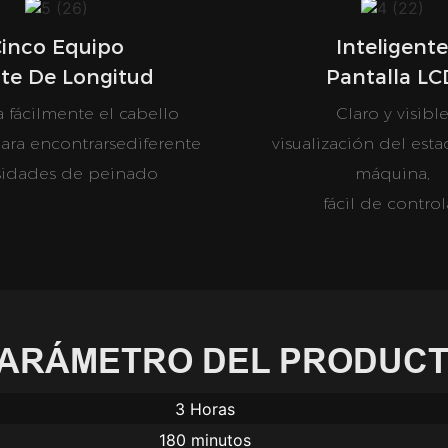
inco Equipo
Inteligente
ste De Longitud
Pantalla LC
 fácilmente el cabello
Claro y visibl
para encontrarsediferente
visualización del esta
sidades de peinado
máquina,
fácil de control
ARÁMETRO DEL PRODUC
3 Horas
180 minutos