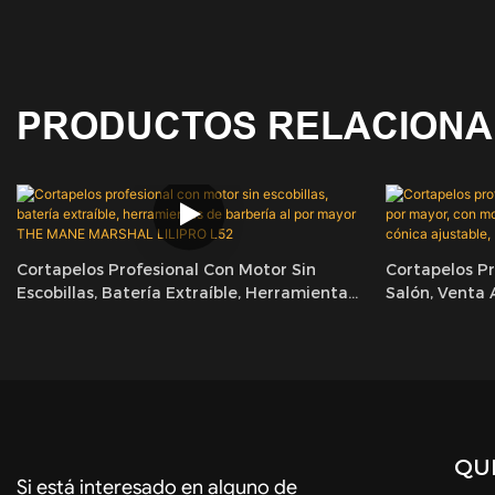
PRODUCTOS RELACION
Cortapelos Profesional Con Motor Sin
Cortapelos P
Escobillas, Batería Extraíble, Herramientas
Salón, Venta 
De Barbería Al Por Mayor THE MANE
Más De 8500 
MARSHAL LILIPRO L52
Ajustable, LI
QUI
Si está interesado en alguno de