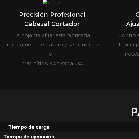
Precisión Profesional
C
Cabezal Cortador
Aju
La hoja de afilar está fabricada
Controla
íntegramente en acero y se convierte
distancia 
en
nece
más nítido con cada uso
P
Tiempo de carga
Tiempo de ejecución