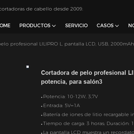
 cortadoras de cabello desde 2009.
OME
PRODUCTOS
SERVICIO
CASOS
N
elo profesional LILIPRO L, pantalla LCD, USB, 2000mAh,
Cortadora de pelo profesional L
potencia, para salón3
Potencia: 10-12W, 3,7V
●
Entrada: 5V⎓1A
●
Batería de iones de litio recargabl
●
Tiempo de carga: 3 horas; Duración: 
●
La pantalla LCD muestra un recordato
●