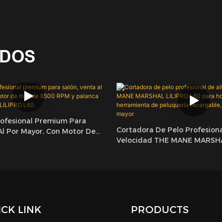
ADOS
rofesional Premium Para
Cortadora De Pelo Profesiona
Al Por Mayor, Con Motor De
Velocidad THE MANE MARSHA
RPM Y Palanca Cónica
L60 Para Hombres, Herramie
LIPRO L60.
Peluquería Recargable, Venta
CK LINK
PRODUCTS