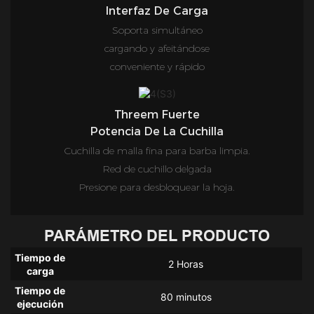
Interfaz De Carga
Soporta simultáneo
cargando y afeitándose
conveniente y rápido
Threem Fuerte
Potencia De La Cuchilla
Cuchilla de malla fina para barba limpia.
Red de cuchillo delgada
Presione para desbloquear la hoja.
PARÁMETRO DEL PRODUCTO
Tiempo de
2 Horas
carga
Tiempo de
80 minutos
ejecución