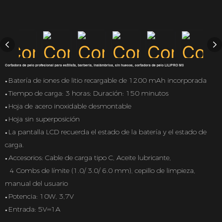
Cortadora de pelo profesional para estilista, barbería, inalámbrica, sin huecos, cortadora de pelo LILIPRO M3
Batería de iones de litio recargable de 1200 mAh incorporada
●
Tiempo de carga: 3 horas; Duración: 150 minutos
●
Hoja de acero inoxidable desmontable
●
Hoja sin superposición
●
La pantalla LCD recuerda el estado de la batería y el estado de
●
carga.
Accesorios: Cable de carga tipo C, Aceite lubricante,
●
4 Combs de límite (1.0/ 3.0/ 6.0 mm), cepillo de limpieza,
manual del usuario
Potencia: 10W, 3,7V
●
Entrada: 5V⎓1A
●