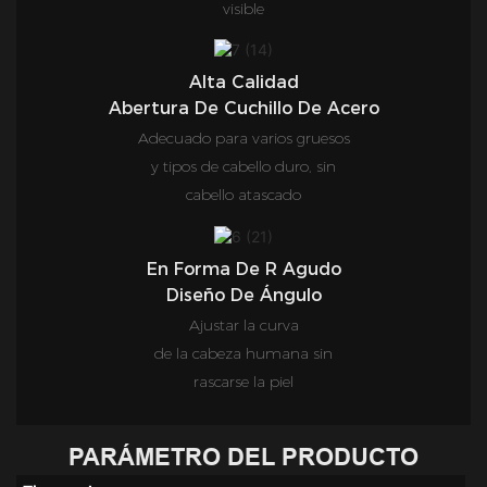
visible
Alta Calidad
Abertura De Cuchillo De Acero
Adecuado para varios gruesos
y tipos de cabello duro, sin
cabello atascado
En Forma De R Agudo
Diseño De Ángulo
Ajustar la curva
de la cabeza humana sin
rascarse la piel
PARÁMETRO DEL PRODUCTO