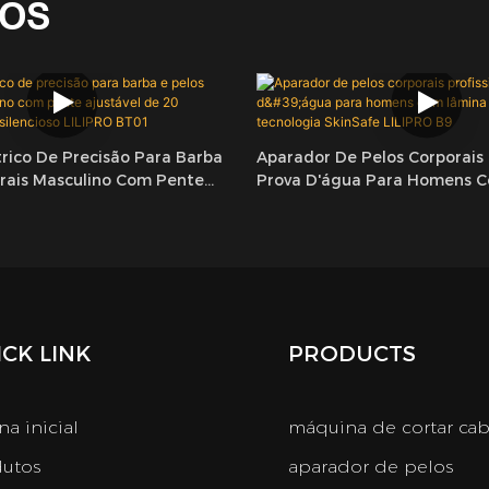
DOS
rico De Precisão Para Barba
Aparador De Pelos Corporais 
orais Masculino Com Pente
Prova D'água Para Homens 
20 Posições E Motor
De Cerâmica E Tecnologia Sk
LIPRO BT01
LILIPRO B9
CK LINK
PRODUCTS
na inicial
máquina de cortar ca
utos
aparador de pelos