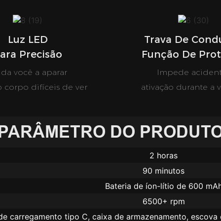
Luz LED
Trava De Cond
ara Precisão
Função De Pro
uda você a aparar
Impede acident
 corpo difíceis de ver
ativação durante a 
PARÂMETRO DO PRODUT
2 horas
90 minutos
Bateria de íon-lítio de 600 mA
6500+ rpm
e carregamento tipo C, caixa de armazenamento, escova 