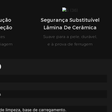
ução
Segurança Substituível
teção
Lâmina De Cerâmica
es
Suave para a pele, durável,
viagem
e à prova de ferrugem
O
h
de limpeza, base de carregamento.