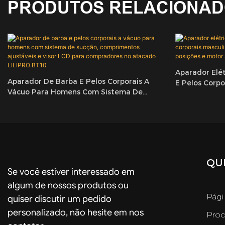
PRODUTOS RELACIONA
Aparador Elét
Aparador De Barba E Pelos Corporais A
E Pelos Corp
Vácuo Para Homens Com Sistema De
Ajustável De 
Sucção, Comprimentos Ajustáveis ​​e Visor
Silencioso LI
LCD Para Compradores No Atacado
LILIPRO BT10
QUI
Se você estiver interessado em
algum de nossos produtos ou
Pági
quiser discutir um pedido
personalizado, não hesite em nos
Prod