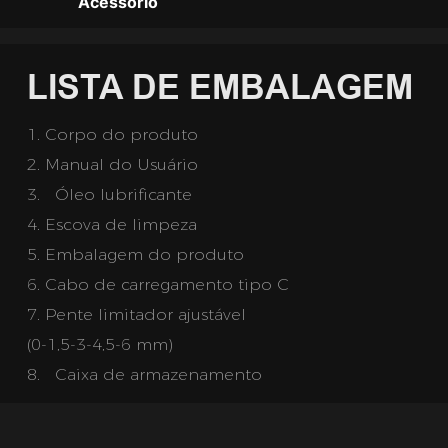
Acessório
LISTA DE EMBALAGEM
1. Corpo do produto
2.
Manual do Usuário
3.  
Óleo lubrificante
4. Escova de limpeza
5.
Embalagem do produto
6.
Cabo de carregamento tipo C
7.
Pente limitador ajustável
(0-1,5-3-4,5-6 mm)
8.  
Caixa de armazenamento