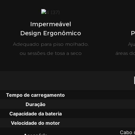
Impermeável
Design Ergonômico
P
Adequado para piso molhado.
Aj
ou sessões de tosa a seco
áreas do
Tempo de carregamento
Duração
Capacidade da bateria
Velocidade do motor
Cabo d