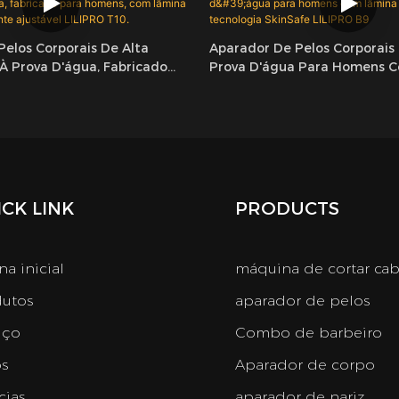
elos Corporais De Alta
Aparador De Pelos Corporais 
À Prova D'água, Fabricado
Prova D'água Para Homens 
 Com Lâmina De Cerâmica E
De Cerâmica E Tecnologia Sk
el LILIPRO T10.
LILIPRO B9
CK LINK
PRODUCTS
na inicial
máquina de cortar ca
utos
aparador de pelos
iço
Combo de barbeiro
s
Aparador de corpo
cias
aparador de nariz