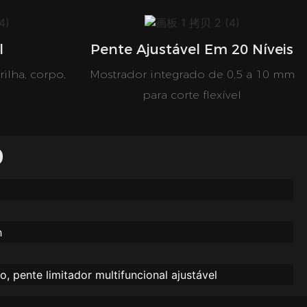
l
Pente Ajustável Em 20 Níveis
rilha, corpo,
Mostrador integrado de 0,5 a 10 mm
para corte flexível
O
h
 pente limitador multifuncional ajustável