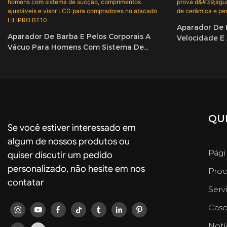
Aparador De P
Aparador De Barba E Pelos Corporais A
Velocidade E 
Vácuo Para Homens Com Sistema De
Para Homens,
Sucção, Comprimentos Ajustáveis ​​e Visor
Pente Ajustáv
LCD Para Compradores No Atacado
LILIPRO BT10
QUI
Se você estiver interessado em
algum de nossos produtos ou
Pági
quiser discutir um pedido
personalizado, não hesite em nos
Prod
contatar
Serv
Caso
Notí