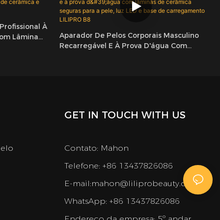
Profissional À
Aparador De Pelos Corporais Masculino
Com Lâmina
Recarregável E À Prova D'água Com
inSafe
Lâminas De Cerâmica Seguras Para A Pele,
Luz LED E Base De Carregamento LILIPRO
B8
GET IN TOUCH WITH US
belo
Contato: Mahon
Telefone: +86 13437826086
E-mail:
mahon@liliprobeauty.com
WhatsApp: +86 13437826086
Endereço da empresa:
5º andar,