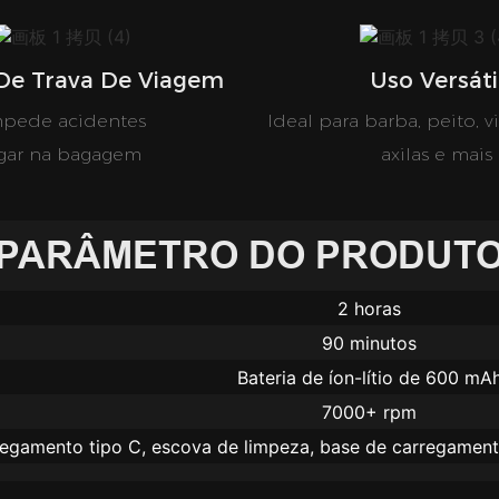
De Trava De Viagem
Uso Versáti
mpede acidentes
Ideal para barba, peito, vi
igar na bagagem
axilas e mais
PARÂMETRO DO PRODUT
2 horas
90 minutos
Bateria de íon-lítio de 600 mA
7000+ rpm
egamento tipo C, escova de limpeza, base de carregamento,