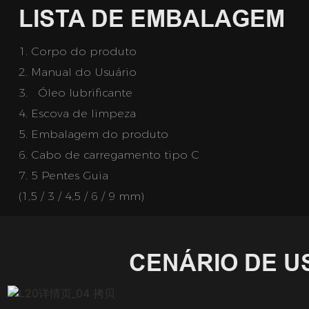
LISTA DE EMBALAGEM
1. Corpo do produto
2.
Manual do Usuário
3.  
Óleo lubrificante
4. Escova de limpeza
5.
Embalagem do produto
6.
Cabo de carregamento tipo C
7.
5 Pentes Guia
(1,5 / 3 / 4,5 / 6 / 9 mm)
CENÁRIO DE U