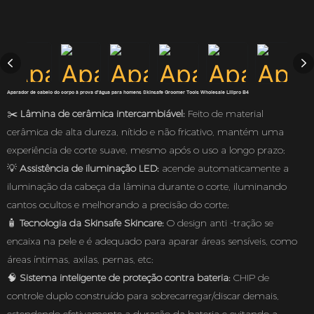
Aparador de cabelo do corpo à prova d'água para homens Skinsafe Groomer Tools Wholesale Lilipro B4
✂️
Lâmina de cerâmica intercambiável:
Feito de material
cerâmica de alta dureza, nítido e não fricativo, mantém uma
experiência de corte suave, mesmo após o uso a longo prazo;
💡
Assistência de iluminação LED:
acende automaticamente a
iluminação da cabeça da lâmina durante o corte, iluminando
cantos ocultos e melhorando a precisão do corte;
🧴
Tecnologia da Skinsafe Skincare:
O design anti -tração se
encaixa na pele e é adequado para aparar áreas sensíveis, como
áreas íntimas, axilas, pernas, etc;
🧠
Sistema inteligente de proteção contra bateria:
CHIP de
controle duplo construído para sobrecarregar/discar demais,