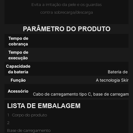
Evita a irritação da pele e os guardas
contra sobrecarga/descarga
PARÂMETRO DO PRODUTO
Tempo de
2
cobrança
Tempo de
execução
Capacidade
da bateria
Função
A tecnologia SkinS
Acessório
LISTA DE EMBALAGEM
1 Corpo do produto
2