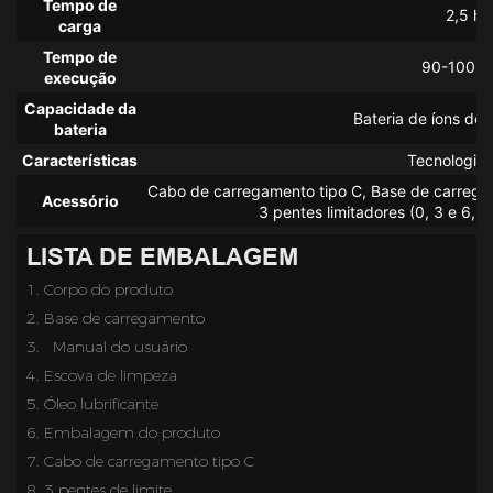
Tempo de
2,5 ho
carga
Tempo de
90-100 m
execução
Capacidade da
Bateria de íons de 
bateria
Características
Tecnologia 
Cabo de carregamento tipo C, Base de carregam
Acessório
3 pentes limitadores (0, 3 e 6, 
LISTA DE EMBALAGEM
1. Corpo do produto
2.
Base de carregamento
3.  
Manual do usuário
4. Escova de limpeza
5.
Óleo lubrificante
6. Embalagem do produto
7.
Cabo de carregamento tipo C
8. 3 pentes de limite