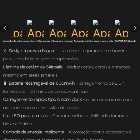
Aparador de pelos corporais e virilha à prova d'água para homens | Barbeador elétrico seguro para a pele | LILIPRO B7 Atacado
💧
Design à prova d'água
– Use-o com segurança no chuveiro
para uma higiene sem complicações
Lâmina de cerâmica Skinsafe
– Reduz cortes, cortes e irritações,
mesmo em áreas sensíveis
🔋
Bateria recarregável de 600mAh
– carregamento de 2,5h
fornece até 100 minutos de uso contínuo
Carregamento rápido tipo C com dock
– mais conveniente para
uso doméstico ou em salão de beleza
Luz LED para precisão
– Garanta melhor visibilidade durante a
higiene íntima
Controle de energia inteligente
– A proteção contra sobrecarga e