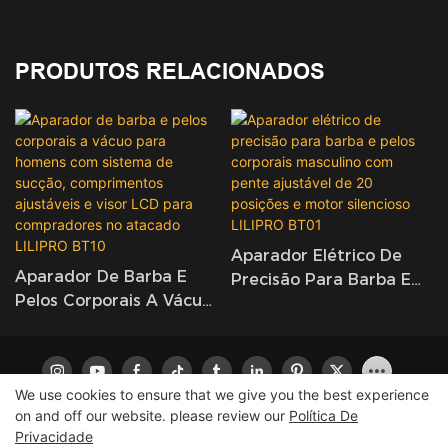
PRODUTOS RELACIONADOS
Aparador Elétrico De
Aparador De Barba E
Precisão Para Barba E
Pelos Corporais A Vácuo
Pelos Corporais
Para Homens Com
Masculino Com Pente
Sistema De Sucção,
Ajustável De 20 Posições
Comprimentos
E Motor Silencioso
We use cookies to ensure that we give you the best experience
Ajustáveis ​​e Visor LCD
LILIPRO BT01
on and off our website. please review our
Política De
Para Compradores No
Privacidade
Atacado LILIPRO BT10
Copyright © 2026 LILIPRO
|
Mapa do site
|
política de