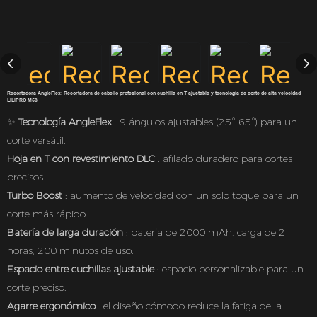
Recortadora AngleFlex: Recortadora de cabello profesional con cuchilla en T ajustable y tecnología de corte de alta velocidad
LILIPRO M53
✨
Tecnología AngleFlex
: 9 ángulos ajustables (25°-65°) para un
corte versátil.
Hoja en T con revestimiento DLC
: afilado duradero para cortes
precisos.
Turbo Boost
: aumento de velocidad con un solo toque para un
corte más rápido.
Batería de larga duración
: batería de 2000 mAh, carga de 2
horas, 200 minutos de uso.
Espacio entre cuchillas ajustable
: espacio personalizable para un
corte preciso.
Agarre ergonómico
: el diseño cómodo reduce la fatiga de la