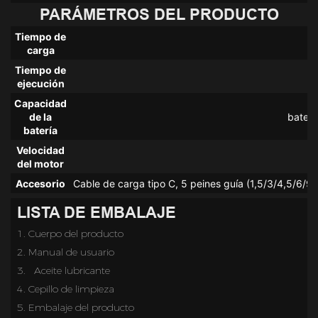
PARÁMETROS DEL PRODUCTO
Tiempo de
carga
Tiempo de
ejecución
Capacidad
de la
baterí
batería
Velocidad
del motor
Accesorio
Cable de carga tipo C, 5 peines guía (1,5/3/4,5/6/9 m
LISTA DE EMBALAJE
1. Cuerpo del producto
2.
Manual de usuario
3.  
Aceite lubricante
4. Cepillo de limpieza
5.
Embalaje del producto