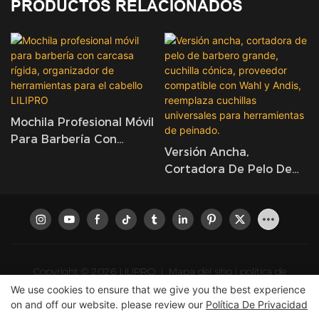
PRODUCTOS RELACIONADOS
Mochila Profesional Móvil
Para Barbería Con
Versión Ancha,
Carcasa Rígida,
Cortadora De Pelo De
Organizador De
Barbero Grande, Cuchilla
Herramientas Para El
Cónica, Proveedor
Cabello LILIPRO
Compatible Con Wahl Y
Andis, Reemplaza
Cuchillas Universales
Para Herramientas De
Copyright © 2026 LILIPRO
|
Mapa del sitio
|
política de
Peinado.
We use cookies to ensure that we give you the best experience
privacidad
on and off our website. please review our
Política De Privacidad