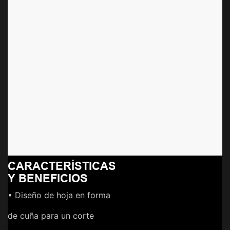
precisión y rendimiento. Diseñada con un espaciado más
amplio entre los dientes y un ángulo de corte más pronunciado,
esta cuchilla ofrece un control excepcional al trabajar con cabello
grueso, áspero o con textura. Su geometría en cuña proporciona
una mayor fuerza de corte, lo que permite a los barberos
eliminar el vello con eficiencia y mantener un acabado suave.
Fabricada en
acero inoxidable de alta resistencia
con
revestimiento de fricción ultrabaja
, garantiza un
funcionamiento más frío y un afilado duradero. Compatible con
las cortadoras profesionales LILIPRO
, la cuchilla en cuña es la
opción perfecta para barberos que buscan potencia de corte y
control en cada pasada.
CARACTERÍSTICAS
Y BENEFICIOS
• Diseño de hoja en forma
de cuña para un corte