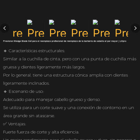
Precision Wedge Blade Set para el reemplazo profesional de reemplazo de la barbería de cabello al por mayor | Lilipro
🔹 Características estructurales:
Similar a la cuchilla de cinta, pero con una punta de cuchilla más
gruesa y dientes ligeramente más largos.
Por lo general, tiene una estructura cónica amplia con dientes
ligeramente inclinados.
🔹 Escenario de uso:
Adecuado para manejar cabello grueso y denso.
Se utiliza para un corte suave y una conexión de contorno en un
área grande sin atascarse.
✅ Ventajas:
Fuerte fuerza de corte y alta eficiencia.