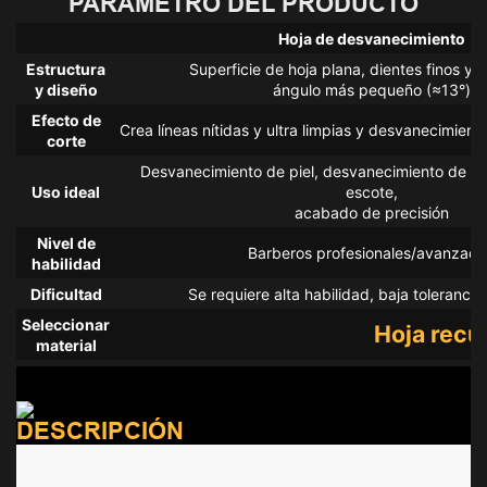
PARÁMETRO DEL PRODUCTO
Hoja de desvanecimiento
Estructura
Superficie de hoja plana, dientes finos y 
y diseño
ángulo más pequeño (≈13°)
Efecto de
Crea líneas nítidas y ultra limpias y desvanecimient
corte
Desvanecimiento de piel, desvanecimiento de cal
Uso ideal
escote,
acabado de precisión
Nivel de
Barberos profesionales/avanzado
habilidad
Dificultad
Se requiere alta habilidad, baja tolerancia 
Seleccionar
Hoja recu
material
DESCRIPCIÓN
La
cuchilla en cuña LILIPRO
está diseñada para ofrecer potencia,