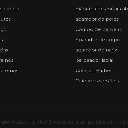
na inicial
máquina de cortar ca
utos
aparador de pelos
iço
Combo de barbeiro
s
Aparador de corpo
cias
aparador de nariz
e nós
barbeador facial
ate-nos
Coleção Barber
Cuidados versáteis
ight © 2026 LILIPRO
|
Mapa do site
|
política de Priva