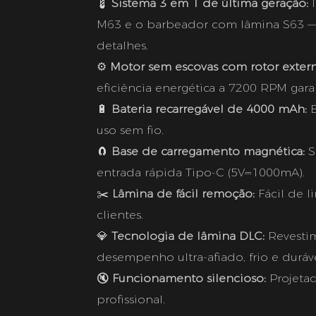
💈
Sistema 3 em 1 de última geração:
I
M63 e o barbeador com lâmina S63 —
detalhes.
⚙️
Motor sem escovas com rotor extern
eficiência energética a 7200 RPM gar
🔋
Bateria recarregável de 4000 mAh:
E
uso sem fio.
🧲
Base de carregamento magnética:
S
entrada rápida Tipo-C (5V⎓1000mA).
✂️
Lâmina de fácil remoção:
Fácil de l
clientes.
💎
Tecnologia de lâmina DLC:
Revesti
desempenho ultra-afiado, frio e duráve
🔇
Funcionamento silencioso:
Projetad
profissional.