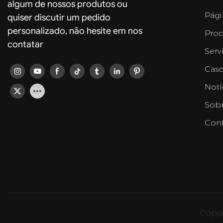
algum de nossos produtos ou
Pági
quiser discutir um pedido
personalizado, não hesite em nos
Prod
contatar
Serv
Caso
Notí
Sobr
Cont
Copyr