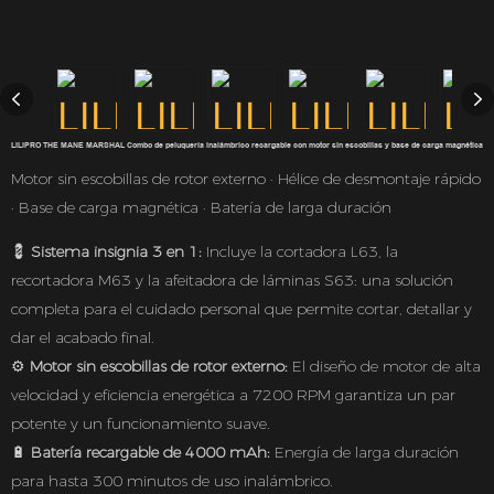
LILIPRO THE MANE MARSHAL Combo de peluquería inalámbrico recargable con motor sin escobillas y base de carga magnética
Motor sin escobillas de rotor externo · Hélice de desmontaje rápido
· Base de carga magnética · Batería de larga duración
💈
Sistema insignia 3 en 1:
Incluye la cortadora L63, la
recortadora M63 y la afeitadora de láminas S63: una solución
completa para el cuidado personal que permite cortar, detallar y
dar el acabado final.
⚙️
Motor sin escobillas de rotor externo:
El diseño de motor de alta
velocidad y eficiencia energética a 7200 RPM garantiza un par
potente y un funcionamiento suave.
🔋
Batería recargable de 4000 mAh:
Energía de larga duración
para hasta 300 minutos de uso inalámbrico.