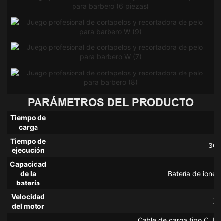
PARÁMETROS DEL PRODUCTO
Tiempo de
4
carga
Tiempo de
300
ejecución
Capacidad
de la
Batería de iones
batería
Velocidad
72
del motor
Cable de carga tipo C, ba