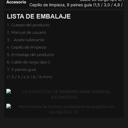
Accesorio
Cepillo de limpieza, 8 peines guía (1,5 / 3,0 / 4,8 / 6
LISTA DE EMBALAJE
1. Cuerpo del producto
2.
Manual de usuario
3.  
Aceite lubricante
4. Cepillo de limpieza
5.
Embalaje del producto
6.
Cable de carga tipo C
7.
5 peines guía
(1,5 / 3 / 4,5 / 6 / 9 mm)