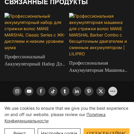
СВЯЗАННЫЕ ПРОДУКТЫ
Профессиональный
Профессиональная
Аккумуляторный Набор Для
Аккумуляторная Машинка
Стрижки Волос MANE
Для Стрижки Волос MANE
MARSHAL Classic Series
MARSHAL Barber Combo
С ЖК-Дисплеем И Низким
С Бесщеточным Двигателем
Уровнем Шума
И Сменным Аккумулятором
| LILIPRO
We use cookies to ensure that we give you the best experience
Авторские права © 2026 LILIPRO
|
Карта сайта
|
политика
on and off our website. please review our
Политика
Конфиденциальности
конфиденциальности
Reject
Настройки cookie
СОГЛАСЕН СЕЙЧАС