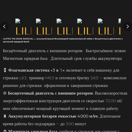
LILIPRO THE MANE MARSHAL — аккумуляторный беспроводной парикмахерский набор с бесщеточным двигателем и
магнитной зарядной базой
Бесщёточный двигатель с внешним ротором · Быстросъёмное лезвие ·
Магнитная зарядная база · Длительный срок службы аккумулятора
💈
Флагманская система «3 в 1»:
включает в себя машинку для
стрижки L63, триммер M63 и сеточную бритву S63 — комплексное
решение для стрижки, оформления и завершения стрижки.
⚙️
Бесщеточный двигатель с внешним ротором:
Высокоскоростная,
энергоэффективная конструкция двигателя со скоростью 7200 об/
мин обеспечивает мощный крутящий момент и плавную работу.
🔋
Аккумуляторная батарея емкостью 4000 мАч:
Длительное
время работы без подзарядки — до 300 минут.
🧲
Магнитная зарядная база:
удобная и стильная док-станция с