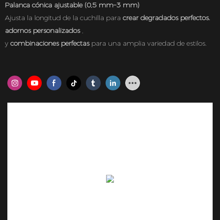
Palanca cónica ajustable (0,5 mm–3 mm)
Ajusta la longitud de la cuchilla para
crear degradados perfectos.
adornos personalizados
,
y
combinaciones perfectas
para una amplia variedad de estilos.